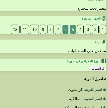
معمر تحت شجيرة
الأشهر المزهرة
12
11
10
9
8
7
6
5
4
3
2
1
البيئة
متطفل على السنديانيات
التوزع الجغرافي في سورية
كراتشوك
تفاصيل القرية
❀ اسم القرية:
كراتشوك
❀ اسم المدينة:
المالكية
❀ اسم المحافظة:
الحسكة