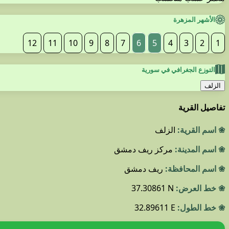
الأشهر المزهرة
12
11
10
9
8
7
6
5
4
3
2
1
التوزع الجغرافي في سورية
الزلف
تفاصيل القرية
❀ اسم القرية:
الزلف
❀ اسم المدينة:
مركز ريف دمشق
❀ اسم المحافظة:
ريف دمشق
❀ خط العرض:
37.30861 N
❀ خط الطول:
32.89611 E