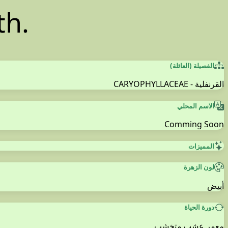
th.
الفصيلة (العائلة)
القرنفلية - CARYOPHYLLACEAE
الاسم المحلي
Comming Soon
المميزات
لون الزهرة
أبيض
دورة الحياة
معمر عشب متخشب