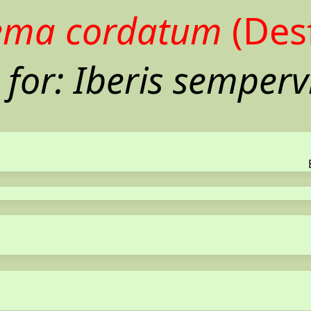
ema cordatum
(Desf
for: Iberis semperv