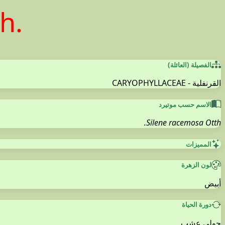
h.
الفصيلة (العائلة)
القرنفلية - CARYOPHYLLACEAE
الاسم حسب موتيرد
Silene racemosa Otth.
المميزات
لون الزهرة
أبيض
دورة الحياة
حولي عشب