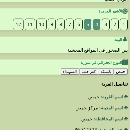
الأشهر المزهرة
12
11
10
9
8
7
6
5
4
3
2
1
البيئة
بين الصخور في المواقع المعشبة
التوزع الجغرافي في سورية
حمص
بابسكة
كفر حلب
السويداء
تفاصيل القرية
❀ اسم القرية:
حمص
❀ اسم المدينة:
مركز حمص
❀ اسم المحافظة:
حمص
❀ خط العرض:
36.71472 N