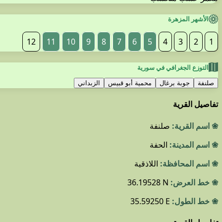
الأشهر المزهرة
12
11
10
9
8
7
6
5
4
3
2
1
التوزع الجغرافي في سورية
صلنفة
جوبة برغال
محمية أبو قبيس
الزبداني
تفاصيل القرية
❀ اسم القرية:
صلنفة
❀ اسم المدينة:
الحفة
❀ اسم المحافظة:
اللاذقية
❀ خط العرض:
36.19528 N
❀ خط الطول:
35.59250 E