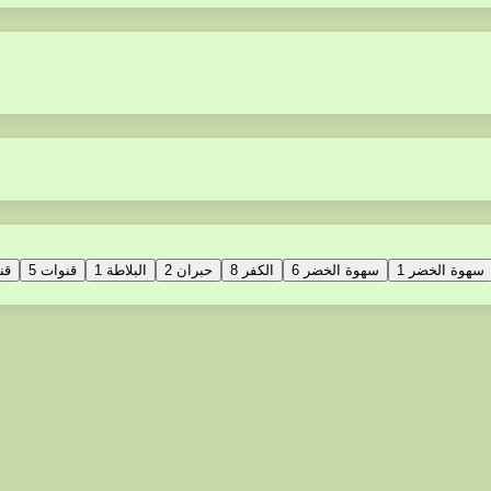
سهوة الخضر 1
سهوة الخضر 6
الكفر 8
حبران 2
البلاطة 1
قنوات 5
قن