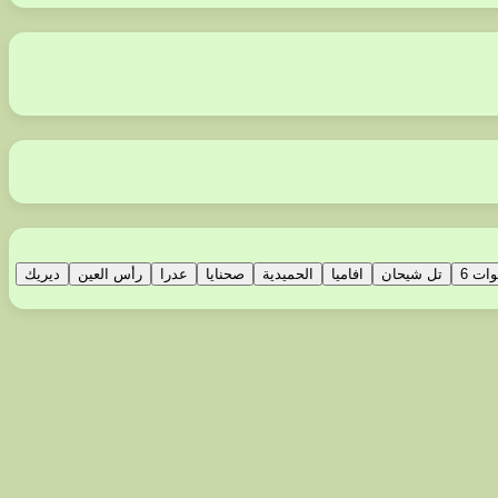
وات 6
تل شيحان
افاميا
الحميدية
صحنايا
عدرا
رأس العين
ديريك