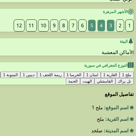
الأشهر المزهرة
12
11
10
9
8
7
6
5
4
3
2
1
البيئة
الأماكن المعشبة
التوزع الجغرافي في سورية
ملح 1
الغارية 1
امتان 1
الخرسا 1
ريمة اللحف 1
ديبين 1
المتونة 1
تل براك
القامشلي
الهيت
الحمة
تفاصيل الموقع
❀ اسم الموقع:
ملح 1
❀ اسم القرية:
ملح
❀ اسم المدينة:
صلخد