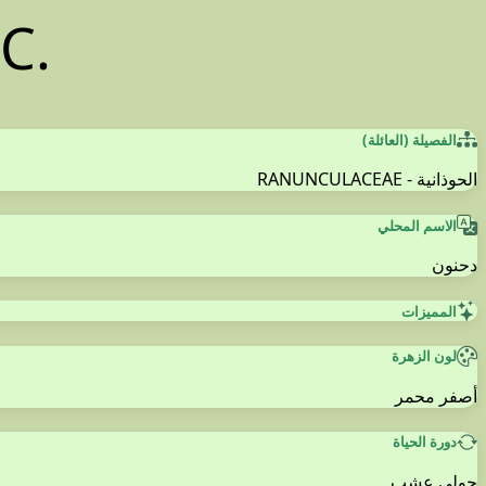
C.
الفصيلة (العائلة)
الحوذانية - RANUNCULACEAE
الاسم المحلي
دحنون
المميزات
لون الزهرة
أصفر محمر
دورة الحياة
حولي عشب