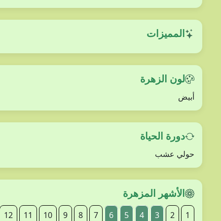
المميزات
لون الزهرة
أبيض
دورة الحياة
حولي عشب
الأشهر المزهرة
12
11
10
9
8
7
6
5
4
3
2
1