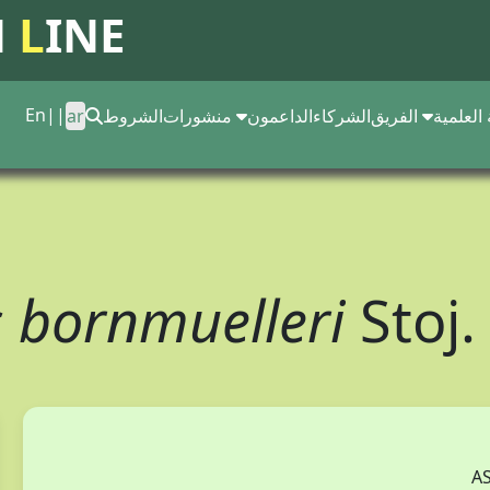
N
L
INE
En
||
 العلمية
الفريق
الشركاء
الداعمون
منشورات
الشروط
ar
 bornmuelleri
Stoj.