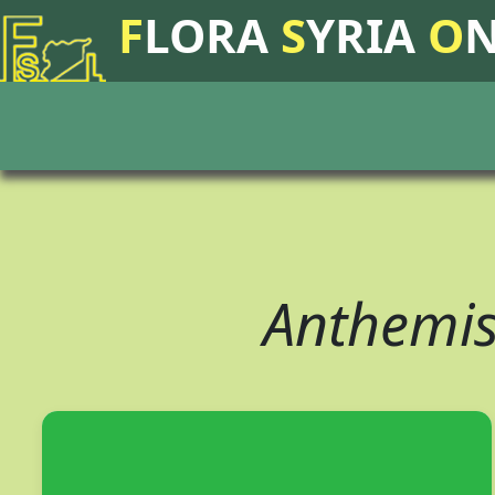
F
LORA
S
YRIA
O
Anthemis