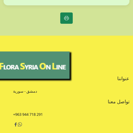
عنواننا
دمشق - سورية
تواصل معنا
+963 944 718 291