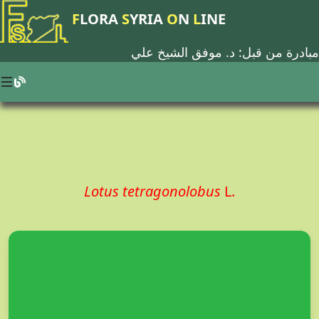
F
LORA
S
YRIA
O
N
L
INE
مبادرة من قبل: د.
موفق الشيخ علي
Lotus tetragonolobus
L.