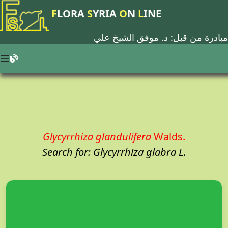
F
LORA
S
YRIA
O
N
L
INE
مبادرة من قبل: د.
موفق الشيخ علي
Glycyrrhiza glandulifera
Walds.
Search for: Glycyrrhiza glabra L.