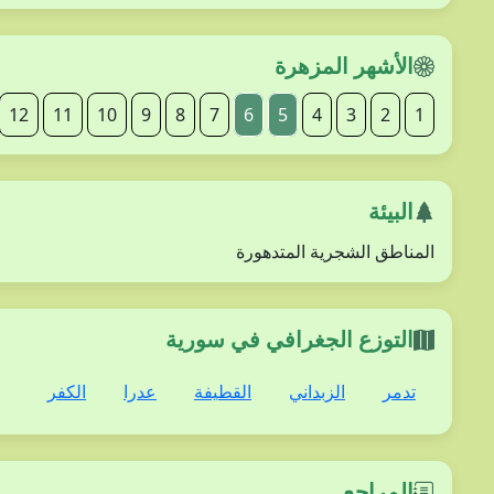
الأشهر المزهرة
12
11
10
9
8
7
6
5
4
3
2
1
البيئة
المناطق الشجرية المتدهورة
التوزع الجغرافي في سورية
تدمر
الزبداني
القطيفة
عدرا
الكفر
المراجع