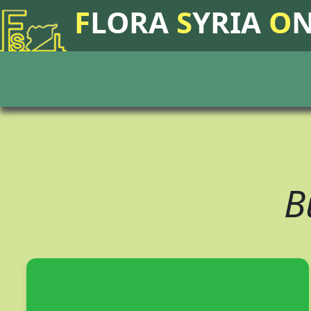
F
LORA
S
YRIA
O
B