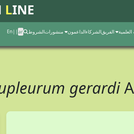
N
L
INE
En
||
 العلمية
الفريق
الشركاء
الداعمون
منشورات
الشروط
ar
upleurum gerardi
A