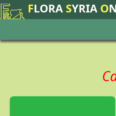
F
LORA
S
YRIA
O
Ca