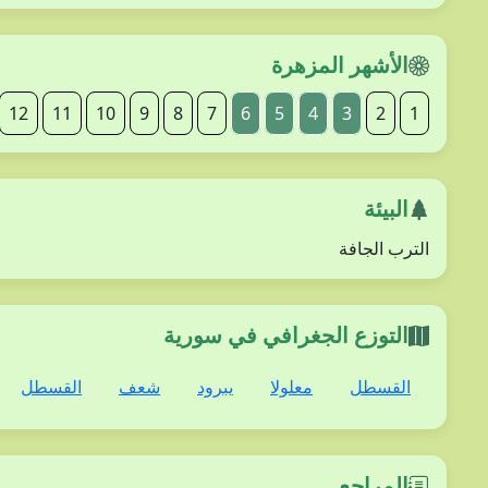
الأشهر المزهرة
12
11
10
9
8
7
6
5
4
3
2
1
البيئة
الترب الجافة
التوزع الجغرافي في سورية
القسطل
معلولا
يبرود
شعف
القسطل
المراجع