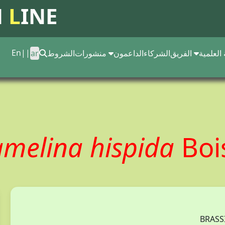
N
L
INE
En
||
 العلمية
الفريق
الشركاء
الداعمون
منشورات
الشروط
ar
melina hispida
Boi