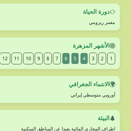
دورة الحياة
معمر ريزومي
الأشهر المزهرة
12
11
10
9
8
7
6
5
4
3
2
1
الانتماء الجغرافي
أوروبي متوسطي إيراني
البيئة
اطراف المجاري المائية بعيدا عن المناطق السكنية