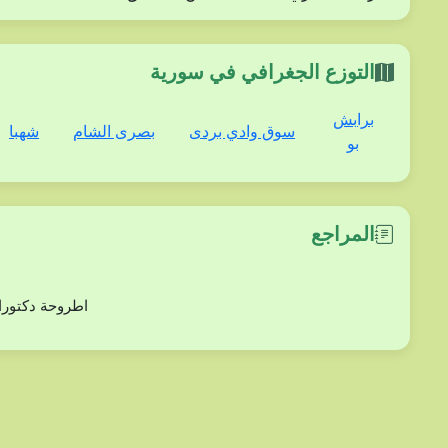
التوزع الجغرافي في سورية
برابش
سوق وادي بردى
بصرى الشام
شهبا
بو
المراجع
دراسة بعض أنوع من الفلورا (ثنائيات الفلقة) في مح