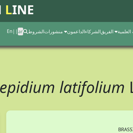
N
L
INE
En
||
 العلمية
الفريق
الشركاء
الداعمون
منشورات
الشروط
ar
epidium latifolium