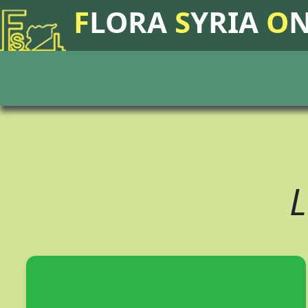
F
LORA
S
YRIA
O
L