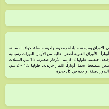
لس، متفرع من الأعلى. الأوراق بسيطة، متبادلة رمحية، جلدية، ملساء، حوافها مسننة،
 (العنق 10 سم، النصل 15 سم) تحمل أوباراً ، الأوراق العلوية أصغر، خالية من الأوبار. النورات رسيمية
عديدة، مكونة تركيباً عنقودياً، عديمة القنابات، أعناق الأزهار رفيعة، خيطية، طولها 2- 3 مم. الأزهار صغيرة، 1,5 مم. السبلات
بيضاوية – رمحية عريضة، حوافها غشائية، البتلات بيضاء. المبيض منضغط، يحمل أوباراً. الثمار خريدلة، طولها 1،5 – 2 مم،
البذور دقيقة، واحدة في كل حجرة