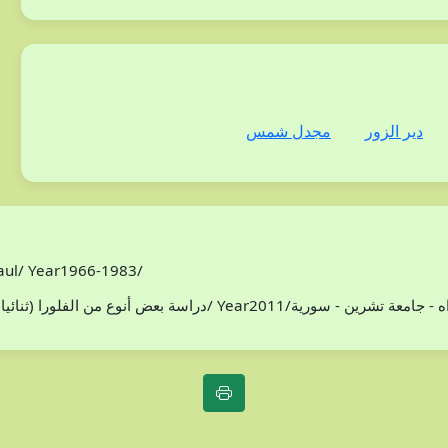
دير الزور
مجدل شمس
Paul/ Year1966-1983/
افظة اللاذقية/ سوريا/محمد هادي مخلوف/ Year2011/اطروحة دكتوراه - جامعة تشرين - سورية