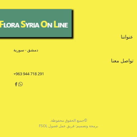
عنواننا
دمشق - سورية
تواصل معنا
+963 944 718 291
©جميع الحقوق محفوظة.
برمجة وتصميم: فريق عمل فصول FSOL