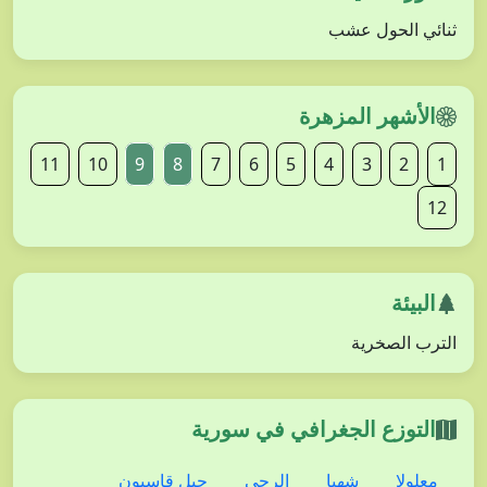
ثنائي الحول عشب
الأشهر المزهرة
11
10
9
8
7
6
5
4
3
2
1
12
البيئة
الترب الصخرية
التوزع الجغرافي في سورية
معلولا
شهبا
الرحى
جبل قاسيون