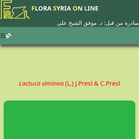
F
LORA
S
YRIA
O
N
L
INE
مبادرة من قبل: د.
موفق الشيخ علي
Lactuca viminea
(L.) J.Presl & C.Presl