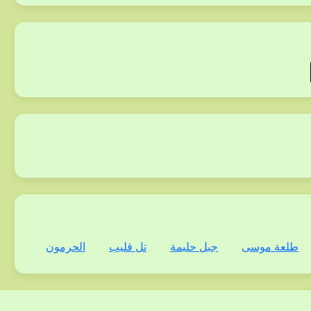
طلعة موسى
جبل حليمة
تل قليب
الحرمون