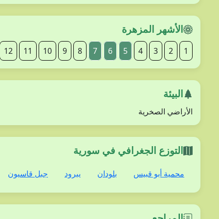
الأشهر المزهرة
12
11
10
9
8
7
6
5
4
3
2
1
البيئة
الأراضي الصخرية
التوزع الجغرافي في سورية
محمية أبو قبيس
بلودان
يبرود
جبل قاسيون
المراجع