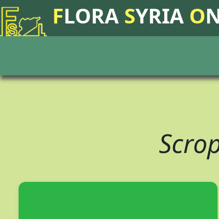
F
LORA
S
YRIA
O
Scrop