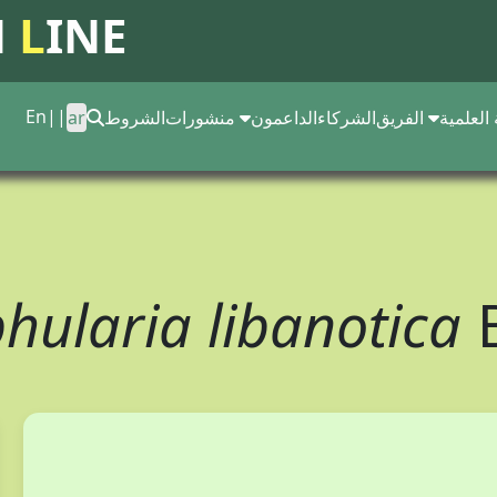
N
L
INE
En
||
 العلمية
الفريق
الشركاء
الداعمون
منشورات
الشروط
ar
hularia libanotica