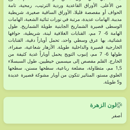
من الأعلى. الأوراق القاعدية وردية الترتيب، رمحية، تامة
الحواف أو مفصصة قليلا، الأوراق الساقية صغيرة، شريطية
مدببة. الهامات عديدة، مرتبة في نورات ثنائية الشعبة، الهامات
الوسطى قصيرة الشماريخ الجابنية طويلة الشماريخ. طول
الهامة 6- 7 مم، القنابات الغلافية لينة، شريطية، حوافها
غشائية، بها عرق وسطي واحد، تحمل أوباراً دقية، القنابات
الخارجية قصيرة والداخلية طويلة. الأزهار شعاعية، صفراء،
طولها 6- 7 مم، إنبوب التويج يحمل أوباراً غدية كثيفة من
الخارج. القلم مفصص إلى ميسمين خيطيين. طول السبسلاء
1,5 مم، متطاولة، مضلعة رباعية، سطحها مسنن، سطحها
العلوي مستو، المناثير تتكون من أوبار مشوكة قصيرة عديدة
و5 طويلة.
لون الزهرة
أصفر