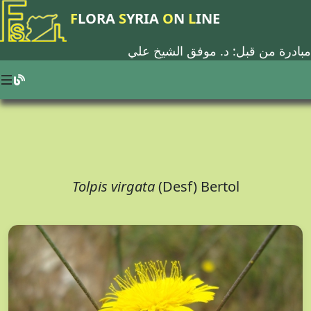
F
LORA
S
YRIA
O
N
L
INE
مبادرة من قبل: د.
موفق الشيخ علي
Tolpis virgata
(Desf) Bertol