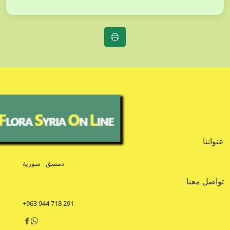
عنواننا
دمشق - سورية
تواصل معنا
+963 944 718 291