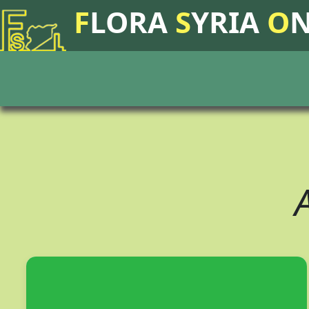
F
LORA
S
YRIA
O