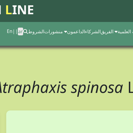
N
L
INE
En
||
 العلمية
الفريق
الشركاء
الداعمون
منشورات
الشروط
ar
Atraphaxis spinosa