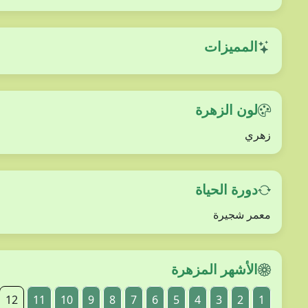
المميزات
لون الزهرة
زهري
دورة الحياة
معمر شجيرة
الأشهر المزهرة
12
11
10
9
8
7
6
5
4
3
2
1