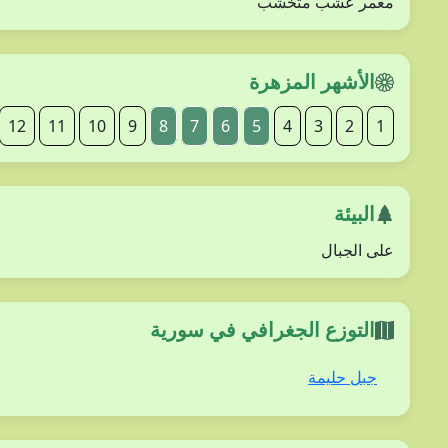
معمر عشب متخشب
الأشهر المزهرة
12
11
10
9
8
7
6
5
4
3
2
1
البيئة
على الجبال
التوزع الجغرافي في سورية
جبل حليمة