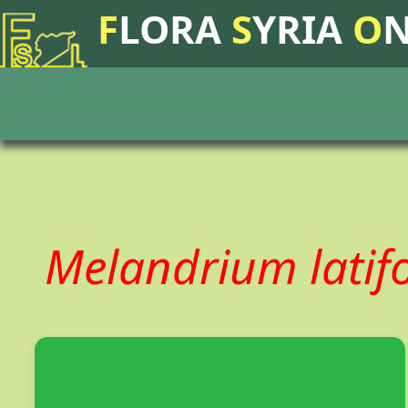
F
LORA
S
YRIA
O
Melandrium latif