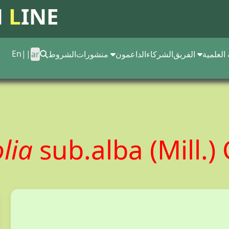
N
L
INE
En
||
 العلمية
الفريق
الشركاء
الداعمون
منشورات
الشروط
ar
olia
sub.alba (Mill.