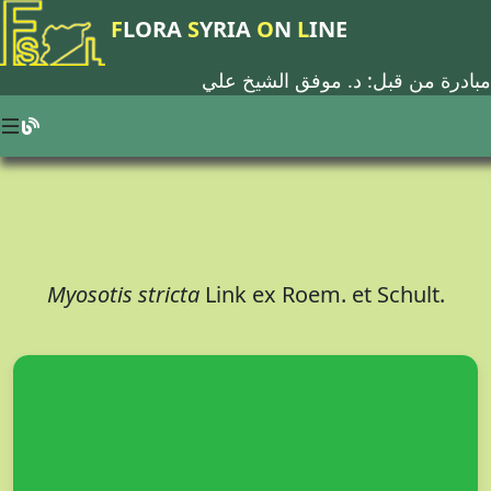
F
LORA
S
YRIA
O
N
L
INE
مبادرة من قبل: د.
موفق الشيخ علي
Myosotis stricta
Link ex Roem. et Schult.