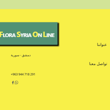
عنواننا
دمشق - سورية
تواصل معنا
+963 944 718 291