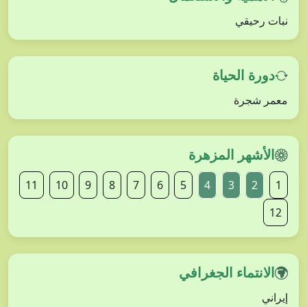
نبات رحيقي
دورة الحياة
معمر شجرة
الأشهر المزهرة
11
10
9
8
7
6
5
4
3
2
1
12
الانتماء الجغرافي
إيراني