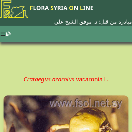
F
LORA
S
YRIA
O
N
L
INE
مبادرة من قبل: د.
موفق الشيخ علي
Crataegus azarolus
var.aronia L.