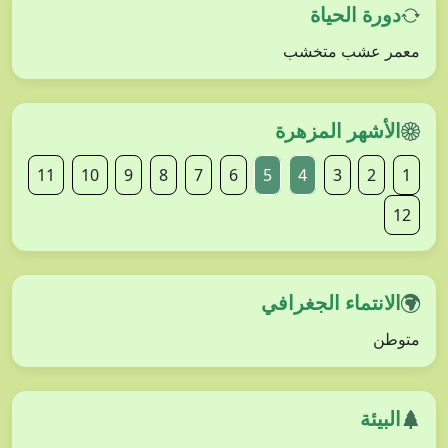
دورة الحياة
معمر عشب متخشب
الأشهر المزهرة
11
10
9
8
7
6
5
4
3
2
1
12
الانتماء الجغرافي
متوطن
البيئة