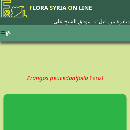
F
LORA
S
YRIA
O
N
L
INE
مبادرة من قبل: د.
موفق الشيخ علي
Prangos peucedanifolia
Fenzl