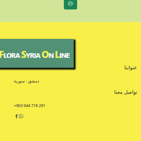
عنواننا
دمشق - سورية
تواصل معنا
+963 944 718 291