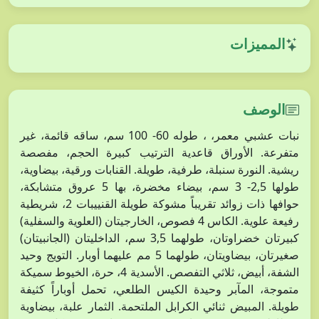
المميزات
الوصف
نبات عشبي معمر، ، طوله 60- 100 سم، ساقه قائمة، غير
متفرعة. الأوراق قاعدية الترتيب كبيرة الحجم، مفصصة
ريشية. النورة سنبلة، طرفية، طويلة. القنابات ورقية، بيضاوية،
طولها 2,5- 3 سم، بيضاء مخضرة، بها 5 عروق متشابكة،
حوافها ذات زوائد تقريباً مشوكة طويلة القنييبات 2، شريطية
رفيعة علوية. الكاس 4 فصوص، الخارجيتان (العلوية والسفلية)
كبيرتان خضراوتان، طولهما 3,5 سم، الداخليتان (الجانبيتان)
صغيرتان، بيضاويتان، طولهما 5 مم عليهما أوبار. التويج وحيد
الشفة، أبيض، ثلاثي التفصص. الأسدية 4، حرة، الخيوط سميكة
متموجة، المآبر وحيدة الكيس الطلعي، تحمل أوباراً كثيفة
طويلة. المبيض ثنائي الكرابل الملتحمة. الثمار علبة، بيضاوية