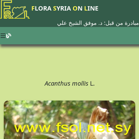
F
LORA
S
YRIA
O
N
L
INE
مبادرة من قبل: د.
موفق الشيخ علي
Acanthus mollis
L.