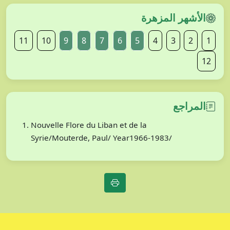
الأشهر المزهرة
11
10
9
8
7
6
5
4
3
2
1
12
المراجع
Nouvelle Flore du Liban et de la
Syrie/Mouterde, Paul/ Year1966-1983/