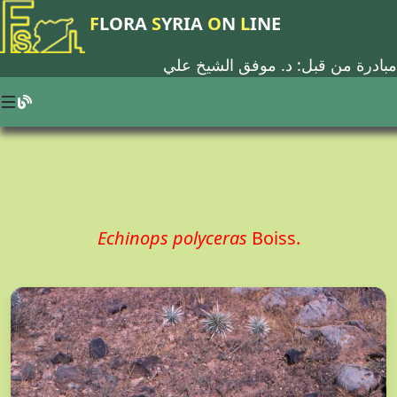
F
LORA
S
YRIA
O
N
L
INE
مبادرة من قبل: د.
موفق الشيخ علي
Echinops polyceras
Boiss.