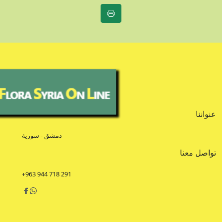
عنواننا
دمشق - سورية
تواصل معنا
+963 944 718 291