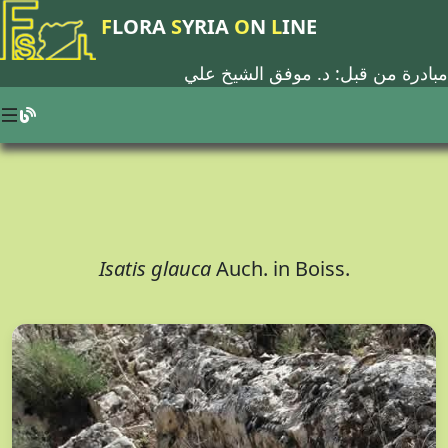
F
LORA
S
YRIA
O
N
L
INE
مبادرة من قبل: د.
موفق الشيخ علي
Isatis glauca
Auch. in Boiss.