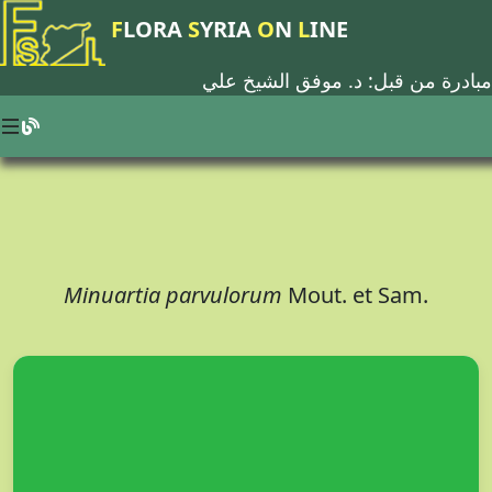
F
LORA
S
YRIA
O
N
L
INE
مبادرة من قبل: د.
موفق الشيخ علي
Minuartia parvulorum
Mout. et Sam.