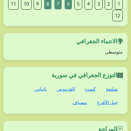
11
10
9
8
7
6
5
4
3
2
1
12
الانتماء الجغرافي
متوسطي
التوزع الجغرافي في سورية
صلنفة
كسب
القدموس
بانياس
جبل الأقرع
مصياف
المراجع