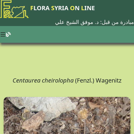
F
LORA
S
YRIA
O
N
L
INE
مبادرة من قبل: د.
موفق الشيخ علي
Centaurea cheirolopha
(Fenzl.) Wagenitz