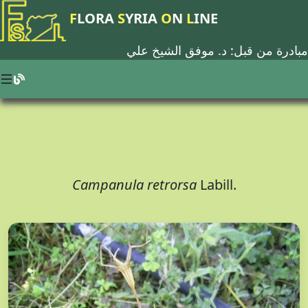
F
LORA
S
YRIA
O
N
L
INE
مبادرة من قبل: د.
موفق الشيخ علي
Campanula retrorsa
Labill.