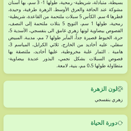
بسيطة، متبادلة، شريطية- رمحية، طولها 1- 3 سم، بها أسنان
مشوكة عند الحافة والعرق الأوسط. الزهرة طرفية، وحيدة،
قطرها 4 سم. الكأس 5 سبلات ملتحمة من القاعدة، شريطية-
رمحية، طولها 1 سم، التويج 5 بتلات ملتحمة إلى النصف،
الفصوص بيضاوية لونها زهري غامق الى بنفسجي، الأسدية 5،
حرة، الخيوط قصيرة جداً، المآبر طولها 7 مم، مدببة. المبيض
سفلي، عليه أخاديد من الخارج، ثلاثي الكرابل، المياسم 3،
هامية . الثمار علبة مخروطية، عليها أخاديد، ملتصقة بها
فصوص السبلات بشكل نجمي، البذور عديدة بيضاوية-
متطاولة طولها 0،5 مم، بنية، لامعة.
لون الزهرة
زهري بنفسجي
دورة الحياة