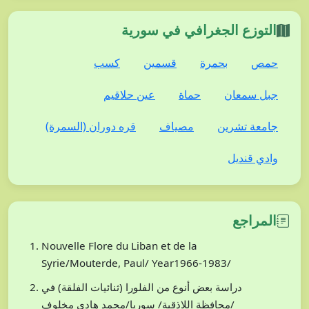
التوزع الجغرافي في سورية
حمص
بحمرة
قسمين
كسب
جبل سمعان
حماة
عين حلاقيم
جامعة تشرين
مصياف
قره دوران (السمرة)
وادي قنديل
المراجع
Nouvelle Flore du Liban et de la
Syrie/Mouterde, Paul/ Year1966-1983/
دراسة بعض أنوع من الفلورا (ثنائيات الفلقة) في
محافظة اللاذقية/ سوريا/محمد هادي مخلوف/