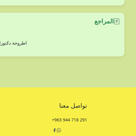
المراجع
دراسة بعض أنوع من الفلورا (ثنائيات الفلقة) في مح
تواصل معنا
+963 944 718 291