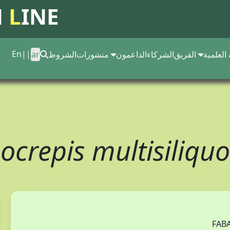
N
L
INE
En
||
 العلمية
الفريق
الشركاء
الداعمون
منشورات
الشروط
ar
ocrepis multisiliqu