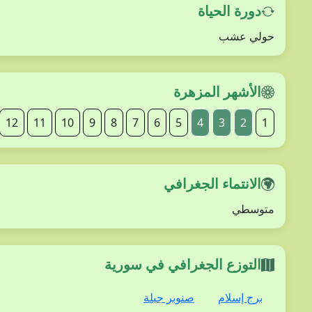
دورة الحياة
حولي عشب
الأشهر المزهرة
12
11
10
9
8
7
6
5
4
3
2
1
الانتماء الجغرافي
متوسطي
التوزع الجغرافي في سورية
برج إسلام
صنوبر جبلة