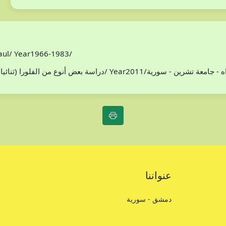
Paul/ Year1966-1983/
افظة اللاذقية/ سوريا/محمد هادي مخلوف/ Year2011/اطروحة دكتوراه - جامعة تشرين - سورية
عنواننا
دمشق - سورية