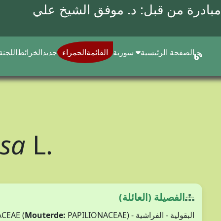
مبادرة من قبل: د.
موفق الشيخ علي
الصفحة الرئيسية
سورية
القائمةالحمراء
جديد
الخرائط
اللجنة
osa
L.
الفصيلة (العائلة)
البقولية - الفراشية - FABACEAE (
PAPILIONACEAE)
Mouterde: