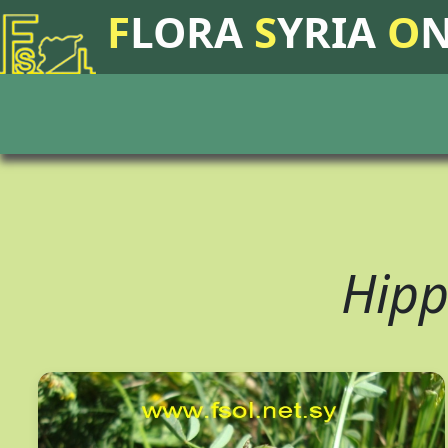
F
LORA
S
YRIA
O
Hipp