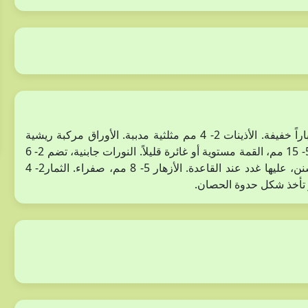
نبات عشبي حولي، 10- 30 سم، مفترش إلى مائل، يحمل أوباراً خفيفة. الأذينات 2- 4 مم مثلثية مدببة. الأوراق مركبة ريشية
فردية، عدد الوريقات 4- 7 أزواج، بيضاوية مقلوبة – متطاولة، 5- 15 مم، القمة مستوية أو غائرة قليلاً. النورات جابنية، تضم 2- 6
أزهار الشماريخ 1- 5 سم، القنابات غشائية، 1 مم، دقيقة التسنن، عليها غدد عند القاعدة. الأزهار 5- 8 مم، صفراء. الثمار2- 4
ور تأخذ شكل حدوة الحصان.