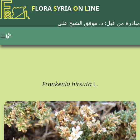
F
LORA
S
YRIA
O
N
L
INE
مبادرة من قبل: د.
موفق الشيخ علي
Frankenia hirsuta
L.