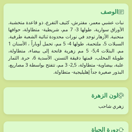
الوصف
نبات عشبي معمر، مفترش، كثيف التفرع، ذو قاعدة متخشبة.
الأوراق سوارية، طولها 3- 7 مم، شريطية- متطاولة، حوافها
منحنية. الأزهار توجد في نورات محدودة ثنائية الشعبة طرفية.
السبلات 5، ملتحمة، طولها 4- 5 مم، تحمل أوباراً ، الأسنان 1
مم. البتلات 5,4- 5 مم زهرية فاتحة إلى بيضاء، متطاولة،
طويلة المخلب، قمتها دقيقة التسنن. الأسدية 6، حرة. الثمار
علبة، بيضاوية- متطاولة، 2,5- 3 مم، تتفتح بواسطة 3 مصاريع،
البذور صغيرة جداً إهليليجية- متطاولة.
لون الزهرة
زهري شاحب
دورة الحياة