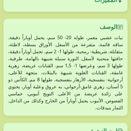
الوصف
نبات عشبي معمر، طوله 20- 50 سم، يحمل أوباراً دقيقة.
ساقه قائمة، متفرعة من الأسفل. الأوراق بسطة، لاطئة،
متقابلة، شريطية- رمحية، طولها 1- 2 سم، تحمل أوباراً دقيقة،
حافتها منحنية لأسفل. النورة سنبلة شبيهة بالهامة، طرفية،
طولها 3 سم، وعرضها 1- 1,5 سم. القنابات عريضة، زهرية
غامقة، القنابات العلوية شبيهة بالبتلات، متجهة للأعلى،
أرجوانية- بنفسجية، الأزهار بنفسجية، طولها 8 مم. الكأس ذو
5 أسنان، زهري غامق-أرجواني، به عروق وعلية أوبار، يحتوي
على زائدة عريضة من الأعلى. التويج أنبوبي، خماسي
الفصوص، الأنبوب يحمل أوباراً من الخارج وكذلك من الداخل.
الثمار بنيدقات.
لون الزهرة