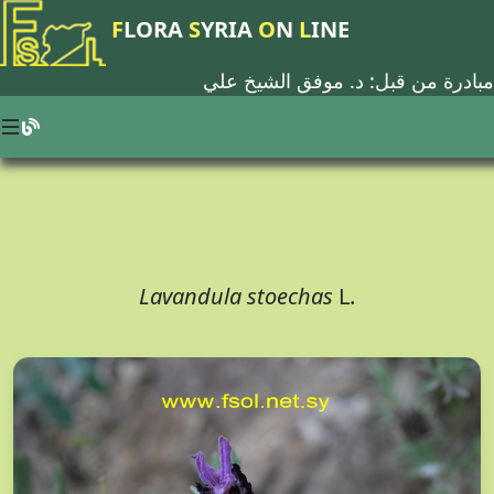
F
LORA
S
YRIA
O
N
L
INE
مبادرة من قبل: د.
موفق الشيخ علي
Lavandula stoechas
L.