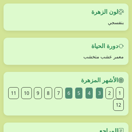
لون الزهرة
بنفسجي
دورة الحياة
معمر عشب متخشب
الأشهر المزهرة
11
10
9
8
7
6
5
4
3
2
1
12
المراجع