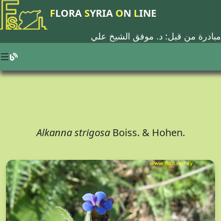
F
LORA
S
YRIA
O
N
L
INE
مبادرة من قبل: د.
موفق الشيخ علي
Alkanna strigosa
Boiss. & Hohen.