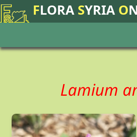
F
LORA
S
YRIA
O
Lamium am