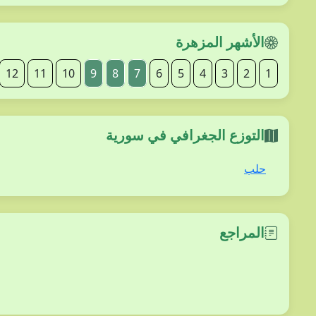
الأشهر المزهرة
12
11
10
9
8
7
6
5
4
3
2
1
التوزع الجغرافي في سورية
حلب
المراجع