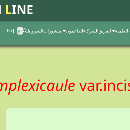
N
L
INE
En
||
 العلمية
الفريق
الشركاء
الداعمون
منشورات
الشروط
ar
plexicaule
var.inc