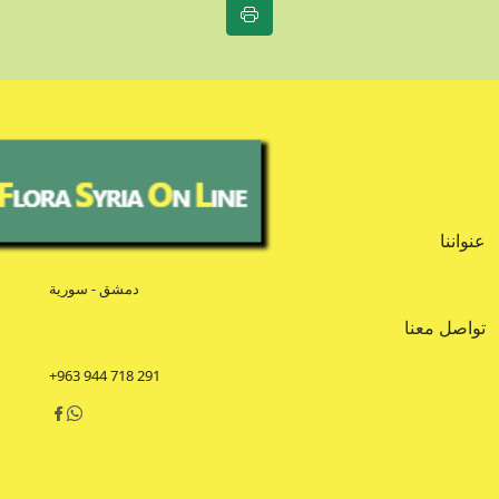
عنواننا
دمشق - سورية
تواصل معنا
+963 944 718 291