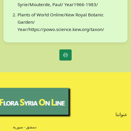
Syrie/Mouterde, Paul/ Year1966-1983/
Plants of World Online/Kew Royal Botanic
Garden/
Year/https://powo.science.kew.org/taxon/
عنواننا
دمشق - سورية