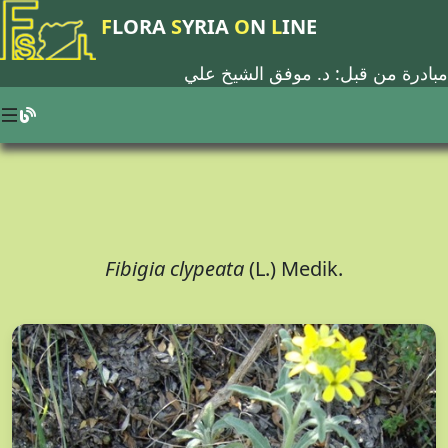
F
LORA
S
YRIA
O
N
L
INE
مبادرة من قبل: د.
موفق الشيخ علي
Fibigia clypeata
(L.) Medik.