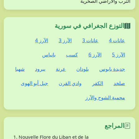
الترب والأراضي الصخرية
التوزع الجغرافي في سورية
عانات 4
عانات 3
الآرز 3
الآرز 4
الآرز 5
الآرز 6
كسب
بانياس
جديدة يابوس
بلودان
عرنة
يبرود
شهبا
صلخد
الكفر
وادي القرن
جبل أبو الهوى
محمية الشوح والآرز
المراجع
Nouvelle Flore du Liban et de la