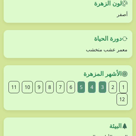
لون الزهرة
أصفر
دورة الحياة
معمر عشب متخشب
الأشهر المزهرة
11
10
9
8
7
6
5
4
3
2
1
12
البيئة