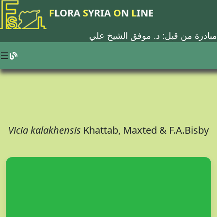
F
LORA
S
YRIA
O
N
L
INE
مبادرة من قبل: د.
موفق الشيخ علي
Vicia kalakhensis
Khattab, Maxted & F.A.Bisby