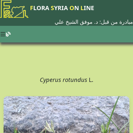
F
LORA
S
YRIA
O
N
L
INE
مبادرة من قبل: د.
موفق الشيخ علي
Cyperus rotundus
L.