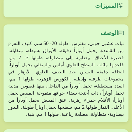
المميزات
الوصف
نبات عشبي حولي، مفترش، طوله 20- 50 سم، كثيف التفرع
من القاعدة، يحمل أوباراً دقيقة. الأوراق بسيطة، متقابلة،
قصيرة الأعناق، بيضاوية إلى متطاولة، طولها 3- 7 مم،
قاعدتها مائلة، السطح العلوي أملس والسفلي يحمل أوباراً،
الحافة دقيقة التسنن عند النصف العلوي. الأزهار في
مجموعات طرفية وإبطيه، الكؤوس الزهرية طولها 1 مم،
الغدد مستطيلة، تحمل أوباراً من الداخل، بينها فصوص مدببة
تحمل أوباراً ، ذات أجنحة بيضاء حوافها متموجة. المبيض يحمل
أوباراً، الأقلام حمراء زهرية، عنق المبيض يحمل أوباراً من
الأعلى. الثمار طولها 2 مم، سطحها يحمل أوباراً طويلة، البذور
بيضاوية- متطاولة، مضلعة رباعية، طولها 1 مم، بنية،