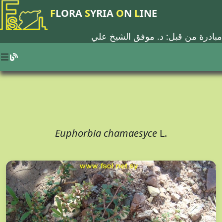
F
LORA
S
YRIA
O
N
L
INE
مبادرة من قبل: د.
موفق الشيخ علي
Euphorbia chamaesyce
L.