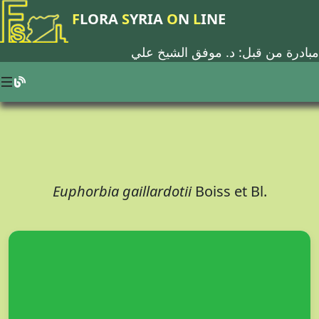
F
LORA
S
YRIA
O
N
L
INE
مبادرة من قبل: د.
موفق الشيخ علي
Euphorbia gaillardotii
Boiss et Bl.