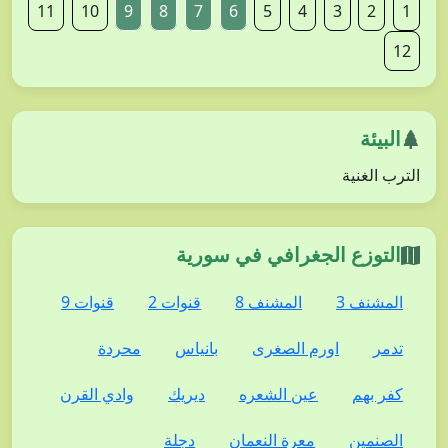
11
10
9
8
7
6
5
4
3
2
1
12
البيئة
الترب الغنية
التوزع الجغرافي في سورية
المشنف 3
المشنف 8
قنوات 2
قنوات 9
تدمر
اورم الصغرى
بانياس
محردة
كفر بهم
عين الشعره
ديريك
وادي القرن
الصنمين
معرة النعمان
دجلة