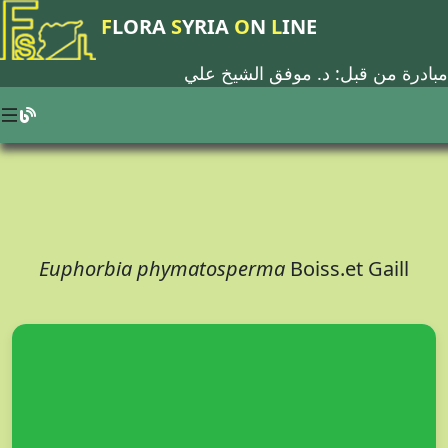
F
LORA
S
YRIA
O
N
L
INE
مبادرة من قبل: د.
موفق الشيخ علي
Euphorbia phymatosperma
Boiss.et Gaill