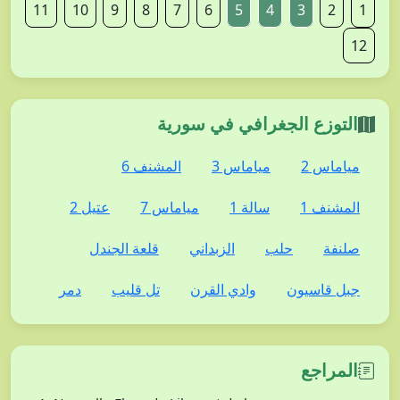
11
10
9
8
7
6
5
4
3
2
1
12
التوزع الجغرافي في سورية
مياماس 2
مياماس 3
المشنف 6
المشنف 1
سالة 1
مياماس 7
عتيل 2
صلنفة
حلب
الزبداني
قلعة الجندل
جبل قاسيون
وادي القرن
تل قليب
دمر
المراجع