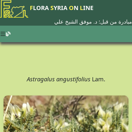
F
LORA
S
YRIA
O
N
L
INE
مبادرة من قبل: د.
موفق الشيخ علي
Astragalus angustifolius
Lam.