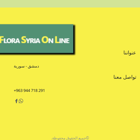
عنواننا
دمشق - سورية
تواصل معنا
+963 944 718 291
©جميع الحقوق محفوظة.