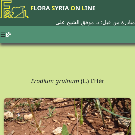
F
LORA
S
YRIA
O
N
L
INE
مبادرة من قبل: د.
موفق الشيخ علي
Erodium gruinum
(L.) L’Hér