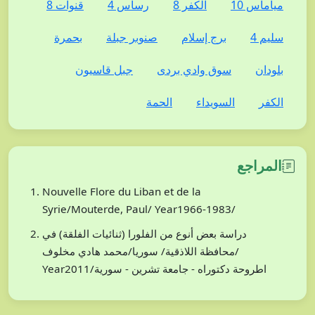
مياماس 10
الكفر 8
رساس 4
قنوات 8
سليم 4
برج إسلام
صنوبر جبلة
بحمرة
بلودان
سوق وادي بردى
جبل قاسيون
الكفر
السويداء
الحمة
المراجع
Nouvelle Flore du Liban et de la
Syrie/Mouterde, Paul/ Year1966-1983/
دراسة بعض أنوع من الفلورا (ثنائيات الفلقة) في
محافظة اللاذقية/ سوريا/محمد هادي مخلوف/
Year2011/اطروحة دكتوراه - جامعة تشرين - سورية