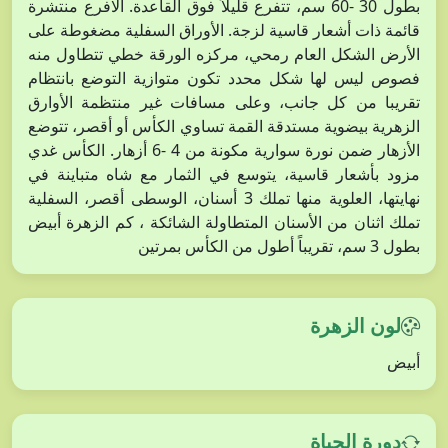
بطول 30 -60 سم، تتفرع قليلاً فوق القاعدة. الافرع منتشرة
قائمة ذات أشعار قاسية لزجة. الأوراق السفلية مضغوطة على
الأرض الشكل العام رمحي، مركزه الورقة خطي تتطاول منه
فصوص ليس لها شكل محدد تكون متوازية التوضع بانتظام
تقريبا من كل جانب، وعلى مسافات غير منتظمة الأوارق
الزهرية بيضوية مستدقة القمة تساوي الكأس أو أقصر، تتوضع
الأزهار ضمن نورة سوارية مكونة من 4 -6 أزهار. الكأس غدي
مزود بأشعار قاسية، يتوسع في الثمار مع شاه متباينة في
نهايتها، العلوية منها تملك 3 أسنان، الوسطى أقصر، السفلية
تملك اثنان من الأسنان المتطاولة الشائكة ، كم الزهرة أبيض
بطول 3 سم، تقريباً أطول من الكأس بمرتين
لون الزهرة
أبيض
دورة الحياة