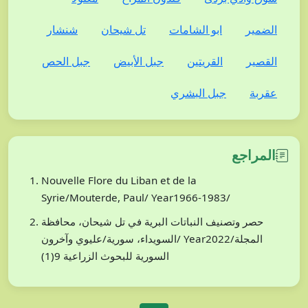
الضمير
ابو الشامات
تل شيحان
شنشار
القصير
القريتين
جبل الأبيض
جبل الحص
عقربة
جبل البشري
المراجع
Nouvelle Flore du Liban et de la
Syrie/Mouterde, Paul/ Year1966-1983/
حصر وتصنيف النباتات البرية في تل شيحان، محافظة
السويداء، سورية/عليوي وآخرون/ Year2022/المجلة
السورية للبحوث الزراعية 9(1)