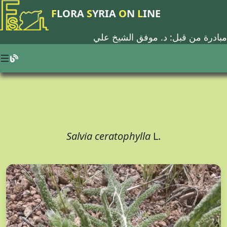
F
LORA
S
YRIA
O
N
L
INE
مبادرة من قبل: د.
موفق الشيخ علي
Salvia ceratophylla
L.