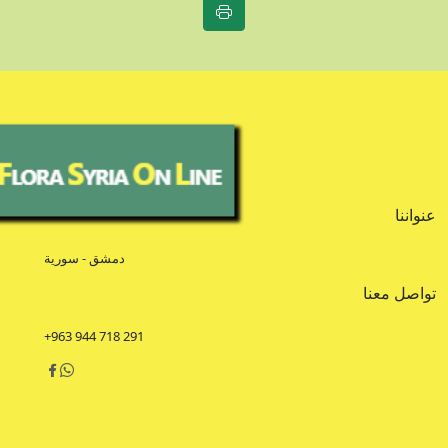
عنواننا
دمشق - سورية
تواصل معنا
+963 944 718 291