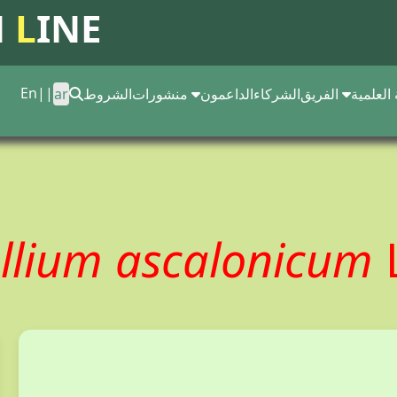
N
L
INE
En
||
 العلمية
الفريق
الشركاء
الداعمون
منشورات
الشروط
ar
llium ascalonicum