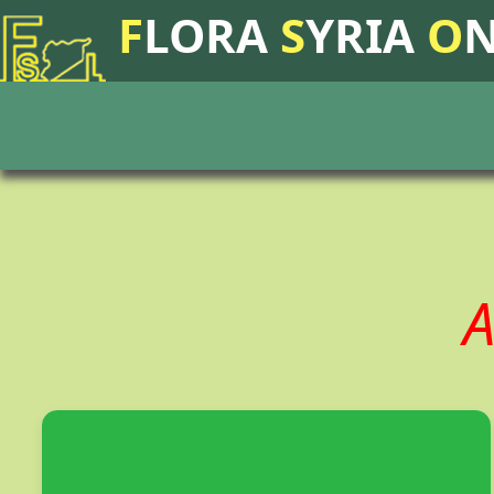
F
LORA
S
YRIA
O
A