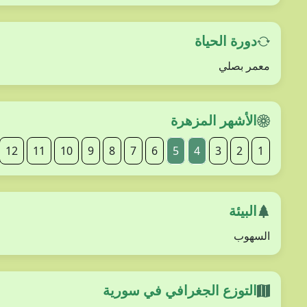
دورة الحياة
معمر بصلي
الأشهر المزهرة
12
11
10
9
8
7
6
5
4
3
2
1
البيئة
السهوب
التوزع الجغرافي في سورية