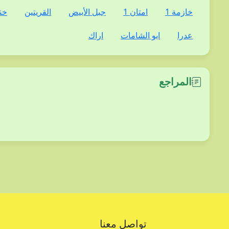
خازمة 1
امتان 1
جبل الأبيض
القريتين
خن
عدرا
ابو الشامات
اراك
المراجع
تواصل معنا