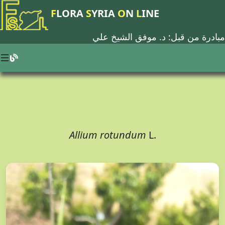
F
LORA
S
YRIA
O
N
L
INE
مبادرة من قبل: د.
موفق الشيخ علي
Allium rotundum
L.