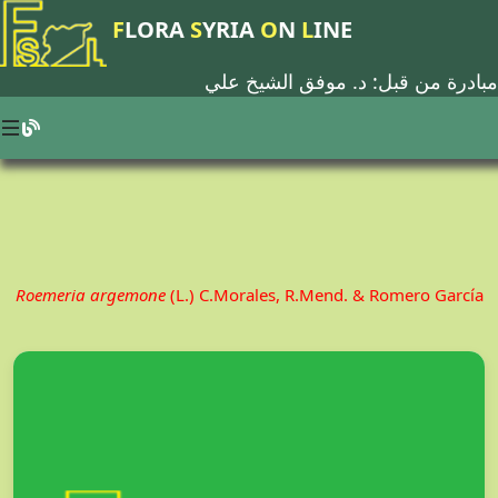
F
LORA
S
YRIA
O
N
L
INE
مبادرة من قبل: د.
موفق الشيخ علي
Roemeria argemone
(L.) C.Morales, R.Mend. & Romero García