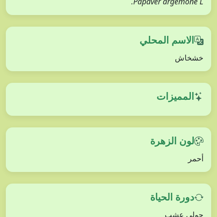
Papaver argemone L.
الاسم المحلي
خشخاش
المميزات
لون الزهرة
أحمر
دورة الحياة
حولي عشب