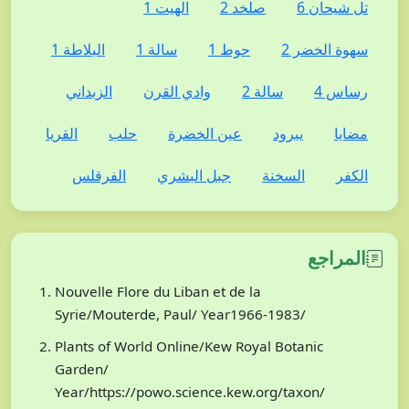
تل شيحان 6
صلخد 2
الهيت 1
سهوة الخضر 2
حوط 1
سالة 1
البلاطة 1
رساس 4
سالة 2
وادي القرن
الزبداني
مضايا
يبرود
عين الخضرة
حلب
القريا
الكفر
السخنة
جبل البشري
الفرقلس
المراجع
Nouvelle Flore du Liban et de la
Syrie/Mouterde, Paul/ Year1966-1983/
Plants of World Online/Kew Royal Botanic
Garden/
Year/https://powo.science.kew.org/taxon/