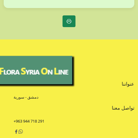
عنواننا
دمشق - سورية
تواصل معنا
+963 944 718 291