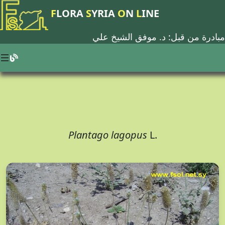
F
LORA
S
YRIA
O
N
L
INE
مبادرة من قبل: د.
موفق الشيخ علي
Plantago lagopus
L.