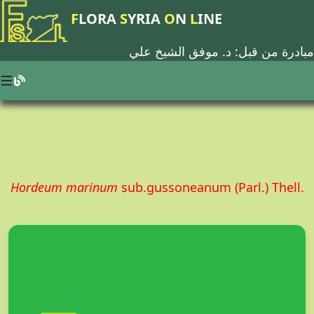
F
LORA
S
YRIA
O
N
L
INE
مبادرة من قبل: د.
موفق الشيخ علي
Hordeum marinum
sub.gussoneanum (Parl.) Thell.