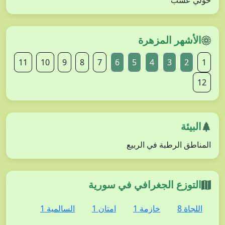
حولي عشب
الأشهر المزهرة
11
10
9
8
7
6
5
4
3
2
1
12
البيئة
المناطق الرطبة في الربيع
التوزع الجغرافي في سورية
اللجاة 8
خازمة 1
امتان 1
السالمية 1