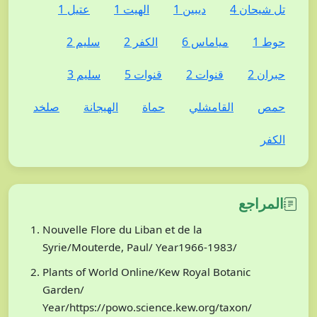
تل شيحان 4
ديبين 1
الهيت 1
عتيل 1
حوط 1
مياماس 6
الكفر 2
سليم 2
حبران 2
قنوات 2
قنوات 5
سليم 3
حمص
القامشلي
حماة
الهيجانة
صلخد
الكفر
المراجع
Nouvelle Flore du Liban et de la
Syrie/Mouterde, Paul/ Year1966-1983/
Plants of World Online/Kew Royal Botanic
Garden/
Year/https://powo.science.kew.org/taxon/