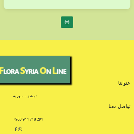
عنواننا
دمشق - سورية
تواصل معنا
+963 944 718 291