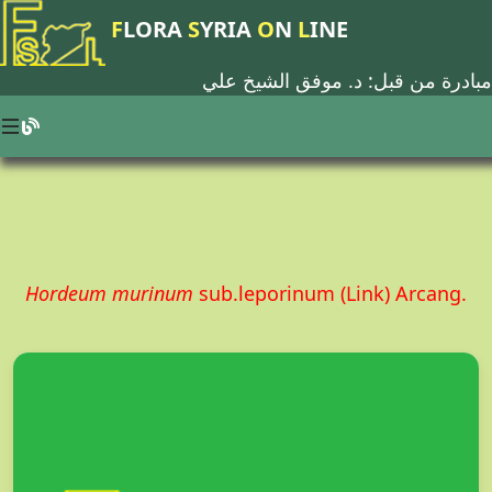
F
LORA
S
YRIA
O
N
L
INE
مبادرة من قبل: د.
موفق الشيخ علي
Hordeum murinum
sub.leporinum (Link) Arcang.