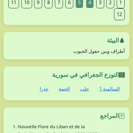
11
10
9
8
7
6
5
4
3
2
1
12
البيئة
أطراف وبين حقول الحبوب
التوزع الجغرافي في سورية
السالمية 1
حلب
الحمة
عدرا
المراجع
Nouvelle Flore du Liban et de la