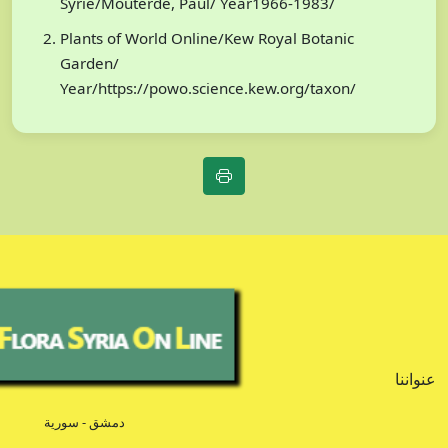
Syrie/Mouterde, Paul/ Year1966-1983/
Plants of World Online/Kew Royal Botanic
Garden/
Year/https://powo.science.kew.org/taxon/
عنواننا
دمشق - سورية