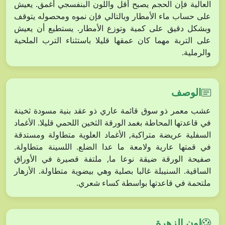
العالية فإن الحجم يصبح أقل واللون البنفسجي أغمق. يعيش
على حساب ماء الأمطار وبالتالي فإن نموه ومحصوله يتوقف
وبشكل دقيق على كمية وتوزع الأمطار. يستطيع أن يعيش
على التربة مهما كان عمقها قليلا باستثناء الترب الملحية
والرملية.
الوصف
عشب معمر ذو سوق قائمة عاري ذو عقد بنية مسودة ثخينة
في قاعدتها المحاطة بغمد الورقة الثخين اللحمي قليلا. الأغماد
السفلية عريضة متراكبة, الأغماد العلوية متطاولة ومستدقة
في قمتها عارية ولامعة ما عدا الضلع. اللسينة متطاولة.
صفيحة الورقة ضيقة نوعا ما, ملتفة قصيرة في الأوراق
الساقية. السنيبلة غالبا بصلية وهي بيضوية متطاولة. الأزهار
ملتحمة في قاعدتها بواسطة كساء شعري.
لون الزهرة