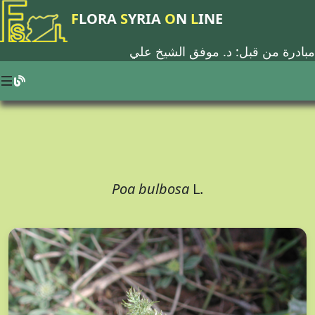
F
LORA
S
YRIA
O
N
L
INE
مبادرة من قبل: د.
موفق الشيخ علي
Poa bulbosa
L.