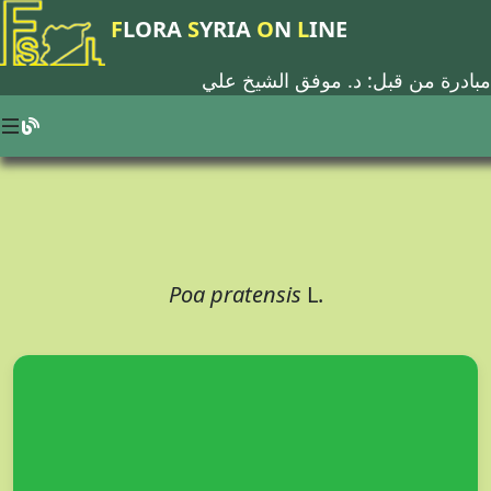
F
LORA
S
YRIA
O
N
L
INE
مبادرة من قبل: د.
موفق الشيخ علي
Poa pratensis
L.