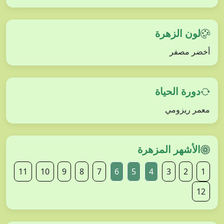
لون الزهرة
أخضر مصفر
دورة الحياة
معمر ريزومي
الأشهر المزهرة
11
10
9
8
7
6
5
4
3
2
1
12