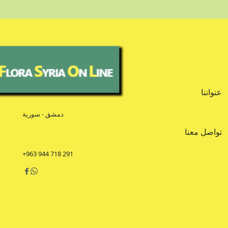
عنواننا
دمشق - سورية
تواصل معنا
+963 944 718 291